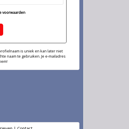
e voorwaarden
ofielnaam is uniek en kan later niet
chte naam te gebruiken. Je e-mailadres
niem!
rieven
|
Contact