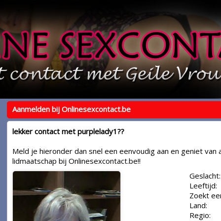
Aanmelden bij Onlinesexcontact.be
lekker contact met purplelady1??
Meld je hieronder dan snel een eenvoudig aan en geniet van a
lidmaatschap bij Onlinesexcontact.be!!
Geslacht:
Leeftijd:
Zoekt ee
Land:
Regio: