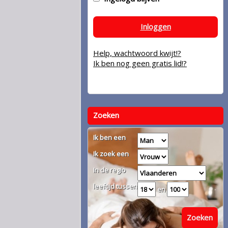
Inloggen
Help, wachtwoord kwijt!?
Ik ben nog geen gratis lid!?
Zoeken
Ik ben een
Ik zoek een
In de regio
leeftijd tussen
en
Zoeken