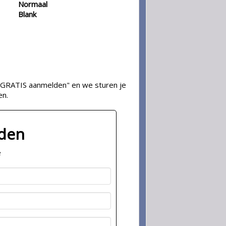
Normaal
Blank
op "GRATIS aanmelden" en we sturen je
en.
lden
e