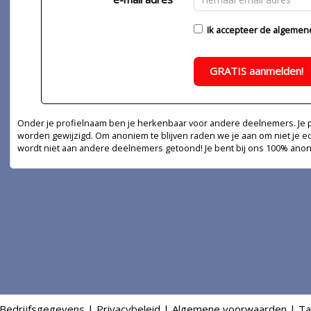
Ik accepteer de
algemen
GRATIS aanmelden!
Onder je profielnaam ben je herkenbaar voor andere deelnemers. Je pr
worden gewijzigd. Om anoniem te blijven raden we je aan om niet je e
wordt niet aan andere deelnemers getoond! Je bent bij ons 100% ano
Bedrijfsgegevens
|
Privacybeleid
|
Algemene voorwaarden
|
Ta