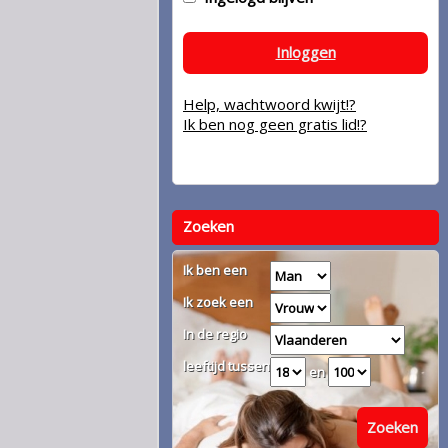
Inloggen
Help, wachtwoord kwijt!?
Ik ben nog geen gratis lid!?
Zoeken
Ik ben een
Ik zoek een
In de regio
leeftijd tussen
en
Zoeken