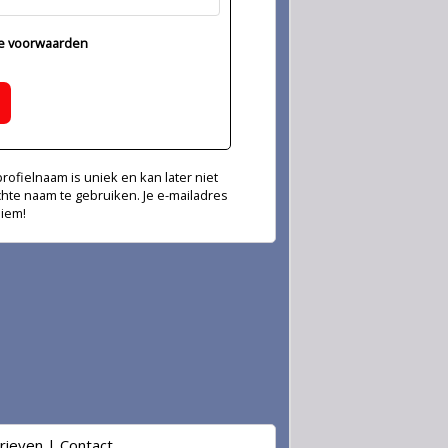
e voorwaarden
ofielnaam is uniek en kan later niet
chte naam te gebruiken. Je e-mailadres
niem!
rieven
|
Contact