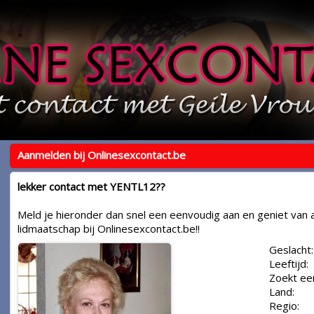
Aanmelden bij Onlinesexcontact.be
lekker contact met YENTL12??
Meld je hieronder dan snel een eenvoudig aan en geniet van a
lidmaatschap bij Onlinesexcontact.be!!
Geslacht:
Leeftijd:
Zoekt ee
Land:
Regio: