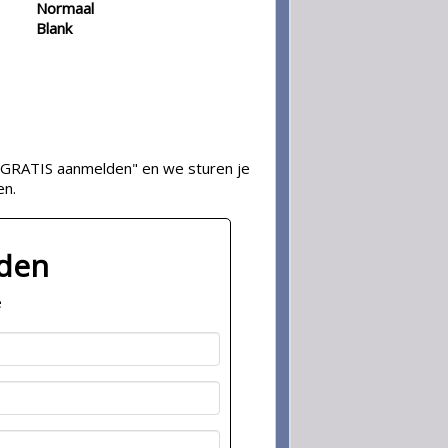
Normaal
Blank
op "GRATIS aanmelden" en we sturen je
en.
lden
e