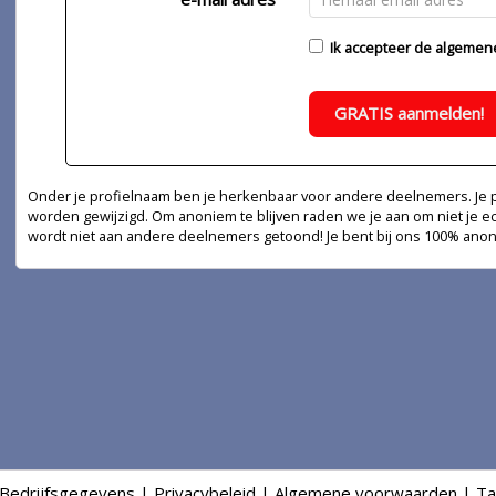
Ik accepteer de
algemen
GRATIS aanmelden!
Onder je profielnaam ben je herkenbaar voor andere deelnemers. Je pr
worden gewijzigd. Om anoniem te blijven raden we je aan om niet je e
wordt niet aan andere deelnemers getoond! Je bent bij ons 100% ano
Bedrijfsgegevens
|
Privacybeleid
|
Algemene voorwaarden
|
Ta